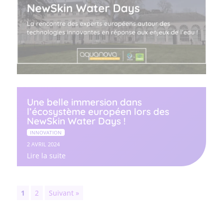
Une belle immersion dans
l’écosystème européen lors des
NewSkin Water Days !
INNOVATION
2 AVRIL 2024
Lire la suite
1
2
Suivant »