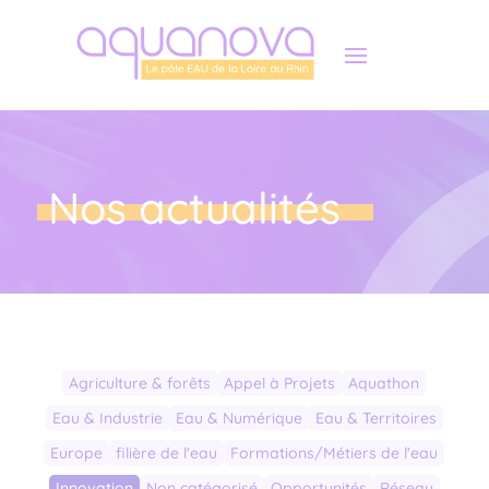
Panneau de gestion des cookies
Nos actualités
Agriculture & forêts
Appel à Projets
Aquathon
Eau & Industrie
Eau & Numérique
Eau & Territoires
Europe
filière de l'eau
Formations/Métiers de l'eau
Innovation
Non catégorisé
Opportunités
Réseau