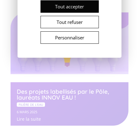
Tout accepter
Tout refuser
Personnaliser
Des projets labellisés par le Pôle,
lauréats INNOV EAU !
FILIÈRE DE L'EAU
6 MARS 2025
Lire la suite