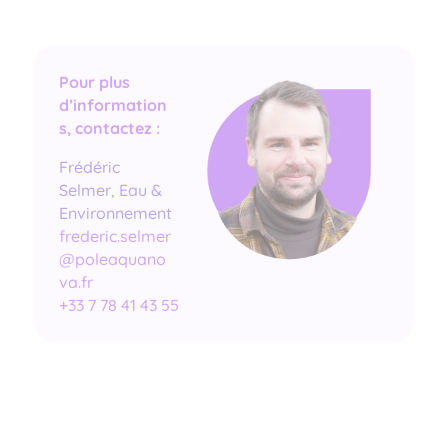
Pour plus
d’information
s, contactez :
Frédéric
Selmer,
Eau &
Environnement
frederic.selmer
@poleaquano
va.fr
+33 7 78 41 43 55