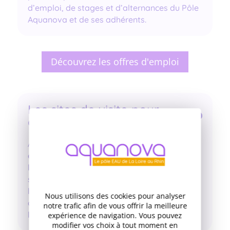
d’emploi, de stages et d’alternances du Pôle
Aquanova et de ses adhérents.
Découvrez les offres d'emploi
Les sites de visite pour
étudiants et scolaires
Afin de mieux comprendre les métiers et les
enjeux de l’eau, de nombreux sites ouvrent
leurs portes aux étudiants et scolaires :
stations d’épuration, usines de fabrication,
laboratoires… Ces visitent constituent une
Nous utilisons des cookies pour analyser
occasion unique de découvrir concrètement
notre trafic afin de vous offrir la meilleure
les métiers de la filière.
expérience de navigation. Vous pouvez
modifier vos choix à tout moment en