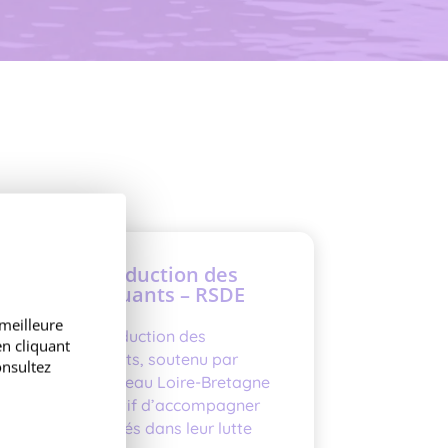
Réseau réduction des
micropolluants – RSDE
 meilleure
Le réseau réduction des
n cliquant
micropolluants, soutenu par
onsultez
l’agence de l’eau Loire-Bretagne
a pour objectif d’accompagner
les collectivités dans leur lutte