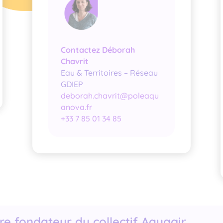
Contactez Déborah
Chavrit
Eau & Territoires – Réseau
GDIEP
deborah.chavrit@poleaqu
anova.fr
+33 7 85 01 34 85
 fondateur du collectif Aquagir