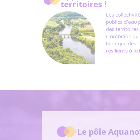
territoires !
Les collectivi
publics d’eau
des territoires
L’ambition du
hydrique des c
résilients à la
Le pôle Aquanov