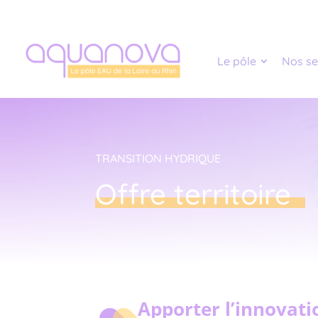
Panneau de gestion des cookies
Le pôle
Nos se
TRANSITION HYDRIQUE
Offre territoire
Apporter l’innovatio