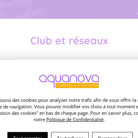
Club et réseaux
Réseau Gestion Durable
et Intégrée à l’Urbanisme
des Eaux Pluviales –
isons des cookies pour analyser notre trafic afin de vous offrir la
GDIEP
e de navigation. Vous pouvez modifier vos choix à tout moment e
stion des cookies" en bas de chaque page. Pour en savoir plus, c
Le réseau de collectivités GDIEP,
notre
Politique de Confidentialité
.
soutenu par l’agence de l’eau
Loire-Bretagne, répond à
l’objectif de travailler en réseau,