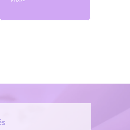
PGSSE
és