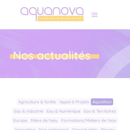
Panneau de gestion des cookies
Nos actualités
Agriculture & forêts
Appel à Projets
Aquathon
Eau & Industrie
Eau & Numérique
Eau & Territoires
Europe
filière de l'eau
Formations/Métiers de l'eau
Innovation
Non catégorisé
Opportunités
Réseau