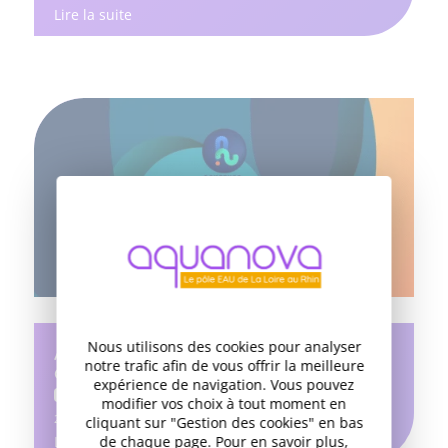
Lire la suite
Nous utilisons des cookies pour analyser
AMI – Aquathon, allez-vous relevez le
notre trafic afin de vous offrir la meilleure
défi ?
expérience de navigation. Vous pouvez
APPEL À PROJETS
modifier vos choix à tout moment en
22 SEPTEMBRE 2025
cliquant sur "Gestion des cookies" en bas
de chaque page. Pour en savoir plus,
Lire la suite