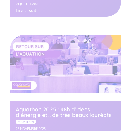
21 JUILLET 2026
Lire la suite
Aquathon 2025 : 48h d’idées,
d’énergie et… de très beaux lauréats
AQUATHON
26 NOVEMBRE 2025