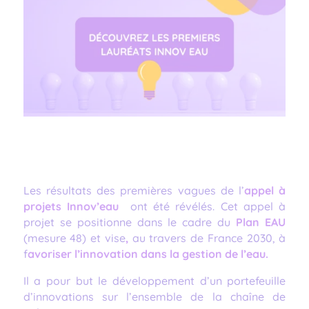
Les résultats des premières vagues de l’
appel à
projets Innov’eau
ont été révélés. Cet appel à
projet se positionne dans le cadre du
Plan EAU
(mesure 48) et vise
,
au travers de France 2030, à
f
avoriser l’innovation dans la gestion de l’eau.
Il a pour but le développement d’un portefeuille
d’innovations sur l’ensemble de la chaîne de