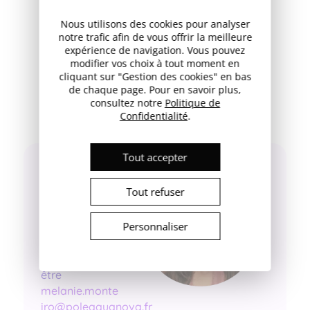
sur un territoire.
Nous utilisons des cookies pour analyser
notre trafic afin de vous offrir la meilleure
expérience de navigation. Vous pouvez
modifier vos choix à tout moment en
Vous avez un projet ? une idée ? Le pôle
cliquant sur "Gestion des cookies" en bas
Aquanova peut vous orienter vers des
de chaque page. Pour en savoir plus,
financements et vous aider à trouver des
consultez notre
Politique de
partenaires !
Confidentialité
.
Tout accepter
Pour plus
d’information
Tout refuser
s, contactez :
Personnaliser
Mélanie
Monteiro, Eau
& Santé, Bien-
être
melanie.monte
iro@poleaquanova.fr