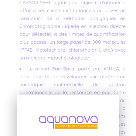
CARSO-LSEHL ayant pour objectif d’aboutir à
offrir à ses clients institutionnels ou privés un
maximum de 6 méthodes analytiques en
Chromatographie Liquide en injection directe
pour détecter, à des limites de quantification
plus basses, un large panel de 800 molécules
(PFAS, Métolachlore, chlorothalonil, etc.) avec
un moindre impact écologique.
Le
projet Eau Spra
, porté par ANTEA, a
pour objectif de développer une plateforme
numérique multi-échelle de gestion
opérationnelle de la ressource en eau. Cette
plateforme web interactive permettra au
client final, de prévoir la disponibilité de la
ressource en eau en fonction, des prévisions
météorologiques, des projections climatiques
et de l’évolution des prélèvement des usagés