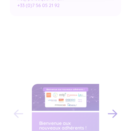
+33 (0)7 56 05 21 92
Bienvenue aux
AMI : Pa
nouveaux adhérents !