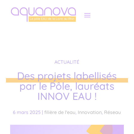
Panneau de gestion des cookies
ACTUALITÉ
Des projets labellisés
par le Pôle, lauréats
INNOV EAU !
6 mars 2025
|
filière de l'eau
,
Innovation
,
Réseau