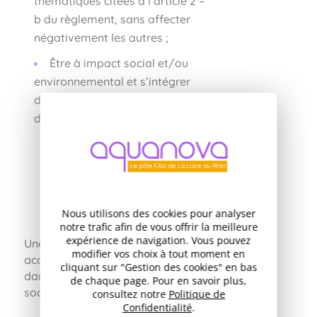
thématiques citées à l’article 2 –
b du règlement, sans affecter
négativement les autres ;
Être à impact social et/ou
environnemental et s’intégrer
dans des modalités de soutien,
dont des dépenses liées à :
De l’investissement ;
De la communication ;
Des besoins d’ingénierie de
projet.
Nous utilisons des cookies pour analyser
notre trafic afin de vous offrir la meilleure
expérience de navigation. Vous pouvez
Une attention particulière sera
modifier vos choix à tout moment en
accordée aux projets s’intégrant
cliquant sur "Gestion des cookies" en bas
dans une logique d’innovation
de chaque page. Pour en savoir plus,
sociale et de création d’emplois.
consultez notre
Politique de
Confidentialité
.