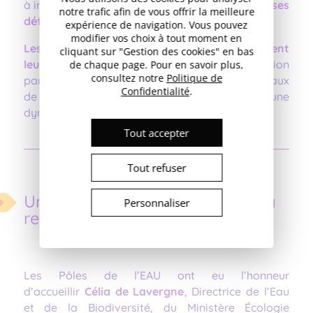
à incarner la
synergie entre le monde de l’eau, ses
notre trafic afin de vous offrir la meilleure
défis et l’innovation.
expérience de navigation. Vous pouvez
modifier vos choix à tout moment en
Les pôles Aquanova et Aqua-Valley poursuivent
cliquant sur "Gestion des cookies" en bas
leurs collaborations et coordinations.
L’ambition
de chaque page. Pour en savoir plus,
consultez notre
Politique de
partagée est de servir les écosystèmes régionaux
Confidentialité
.
de l’eau et de créer les conditions d’une
dynamique d’innovation pour la filière de l’eau
Tout accepter
Tout refuser
Une délégation d’exception à la
Personnaliser
rencontre de l’innovation
Les Pôles de l’EAU ont eu l’honneur
d’accueillir
Célia de Lavergne
, Directrice de l’Eau
et de la Biodiversité, du Ministère Écologie