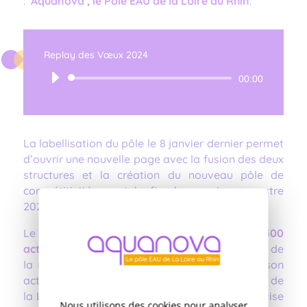
:
Aquanova
,
le Pôle EAU de la Loire au Rhin
.
Replay des Vœux 2024
Lecteur
00:00
audio
La
labellisation du pôle
le 8 janvier dernier permet
d’ouvrir une nouvelle page avec la fusion des deux
structures et la création du nouveau pôle de
compétitivité avant la fin du premier semestre
2024.
Le Pôle né de cette fusion mobilise
plus de 300
acteurs socio-économiques
, des collectivités, de
la recherche et de la formation. Il concentre son
action sur la France septentrionale, le Pôle EAU de
la Loire au Rhin. La dénomination Aquanova vise
Nous utilisons des cookies pour analyser