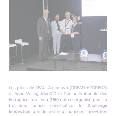
Les pôles de l’EAU, Aquanova (DREAM-HYDREOS)
et Aqua-Valley, idealCO et l’Union Nationale des
Entreprises de l’Eau (UIE) ont co organisé pour la
troisième année consécutive le
Challenge
Innovation
, afin de mettre à l’honneur l’innovation