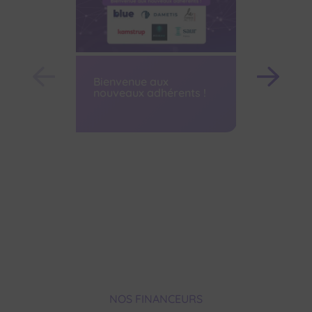
Bienvenue aux
nouveaux adhérents !
CGLE 20
succès p
Innovat
NOS FINANCEURS