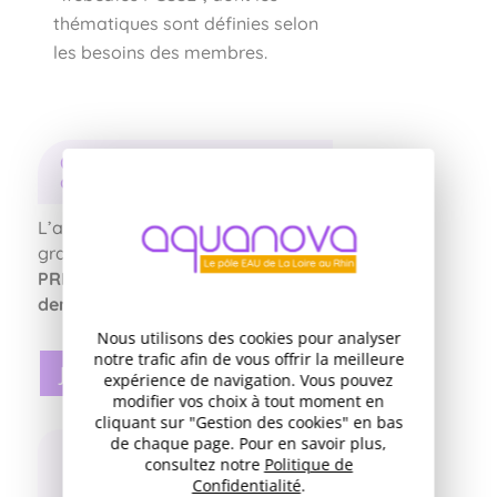
thématiques sont définies selon
les besoins des membres.
Qui peut intégrer la
communauté ?
L’accès à la communauté est
gratuit et
réservé à toutes les
PRPDE du Grand Est qui en font la
demande
.
Nous utilisons des cookies pour analyser
notre trafic afin de vous offrir la meilleure
Je rejoins la communauté !
expérience de navigation. Vous pouvez
modifier vos choix à tout moment en
cliquant sur "Gestion des cookies" en bas
de chaque page. Pour en savoir plus,
consultez notre
Politique de
Vous souhaitez en savoir
Confidentialité
.
plus ? Contactez :