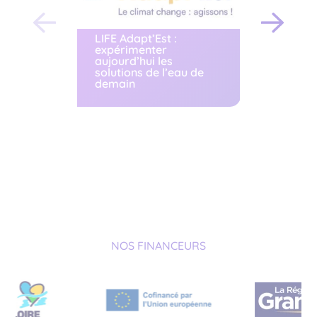
LIFE Adapt’Est :
expérimenter
Bilan de
aujourd’hui les
l’acco
solutions de l’eau de
DIRMEL 
demain
NOS FINANCEURS