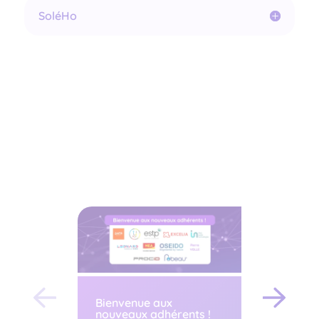
SoléHo
Bienvenue aux
Bienven
nouveaux adhérents !
nouveau